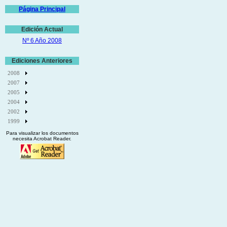
Página Principal
Edición Actual
Nº 6 Año 2008
Ediciones Anteriores
2008
2007
2005
2004
2002
1999
Para visualizar los documentos
necesita Acrobat Reader.