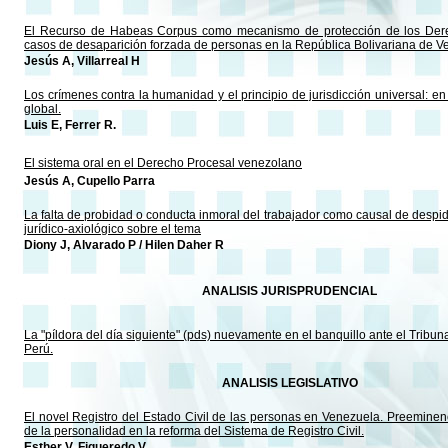
El Recurso de Habeas Corpus como mecanismo de protección de los De
casos de desaparición forzada de personas en la República Bolivariana de 
Jesús A, Villarreal H
Los crímenes contra la humanidad y el principio de jurisdicción universal: en 
global.
Luis E, Ferrer R.
El sistema oral en el Derecho Procesal venezolano
Jesús A, Cupello Parra
La falta de probidad o conducta inmoral del trabajador como causal de despid
jurídico-axiológico sobre el tema
Diony J, Alvarado P / Hilen Daher R
ANALISIS JURISPRUDENCIAL
La "píldora del día siguiente" (pds) nuevamente en el banquillo ante el Tribuna
Perú.
ANALISIS LEGISLATIVO
El novel Registro del Estado Civil de las personas en Venezuela. Preeminen
de la personalidad en la reforma del Sistema de Registro Civil.
Esther V, Figueredo V