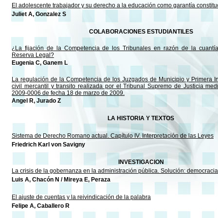
El adolescente trabajador y su derecho a la educación como garantía constitu
Juliet A, Gonzalez S
COLABORACIONES ESTUDIANTILES
¿La fijación de la Competencia de los Tribunales en razón de la cuantía
Reserva Legal?
Eugenia C, Ganem L
La regulación de la Competencia de los Juzgados de Municipio y Primera In
civil mercantil y transito realizada por el Tribunal Supremo de Justicia me
2009-0006 de fecha 18 de marzo de 2009.
Angel R, Jurado Z
LA HISTORIA Y TEXTOS
Sistema de Derecho Romano actual. Capítulo IV. Interpretación de las Leyes
Friedrich Karl von Savigny
INVESTIGACION
La crisis de la gobernanza en la administración pública. Solución: democrac
Luis A, Chacón N / Mireya E, Peraza
El ajuste de cuentas y la reivindicación de la palabra
Felipe A, Caballero R