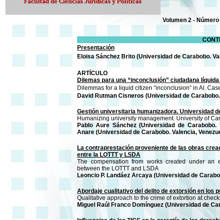
Volumen 2 - Número 
CONT
Presentación
Eloisa Sánchez Brito (Universidad de Carabobo. Va
ARTÍCULO
Dilemas para una “inconclusión” ciudadana líquida
Dilemmas for a liquid citizen “inconclusion” in AI. Ca
David Rutman Cisneros (Universidad de Carabobo. 
Gestión universitaria humanizadora. Universidad 
Humanizing university management. University of C
Pablo Aure Sánchez (Universidad de Carabobo. Va
Anare (Universidad de Carabobo. Valencia, Venezu
La contraprestación proveniente de las obras creadas
entre la LOTTT y LSDA
The compensation from works created under an emp
between the LOTTT and LSDA
Leoncio P. Landáez Arcaya (Universidad de Carabob
Abordaje cualitativo del delito de extorsión en los
Qualitative approach to the crime of extortion at chec
Miguel Raúl Franco Domínguez (Universidad de Car