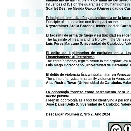
Influencias de las TICS en la garantía de los derec
Influences of ICT on the guarantee of human rights in t
Scarlet Desireé Mérida García (Universidad de Car
Principio de inmediación y su incidencia en la fase
Principle of immediation and its impact on the trial 
Krysteraimer Arcila Bracho (Universidad de Carabo
El facsímil de arma de fuego y su tipicidad en el d
The facsimile of firearm and its typicity in the Venezue
Luis Pérez Marcano (Universidad de Carabobo. Val
El delito de legitimación de capitales en la L
Financiamiento al Terrorismo
The crime of money legitimization in the organic law 
Luís Mago Corrochano (Universidad de Carabobo. V
El delito de violencia física intrafamiliar en Venez
The crime of physical intrafamily violence in Venezue
Alba Rosiris Tovar (Universidad de Carabobo. Vale
La odorología forense como herramienta para la 
hecho punible
Forensic odorología as a tool for identifying a person
José Daniel Bello (Universidad de Carabobo. Valen
Descargar Volumen 2, Nro 2. Año 2024