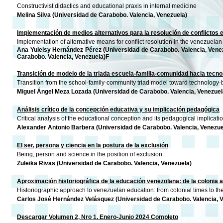
Constructivist didactics and educational praxis in internal medicine
Melina Silva (Universidad de Carabobo. Valencia, Venezuela)
Implementación de medios alternativos para la resolución de conflictos 
Implementation of alternative means for conflict resolution in the venezuela
Ana Yuleisy Hernández Pérez (Universidad de Carabobo. Valencia, Vene
Carabobo. Valencia, Venezuela)F
Transición de modelo de la triada escuela-familia-comunidad hacia tecno
Transition from the school-family-community triad model toward technology-
Miguel Ángel Meza Lozada (Universidad de Carabobo. Valencia, Venezuel
Análisis crítico de la concepción educativa y su implicación pedagógica
Critical analysis of the educational conception and its pedagogical implicatio
Alexander Antonio Barbera (Universidad de Carabobo. Valencia, Venezue
El ser, persona y ciencia en la postura de la exclusión
Being, person and science in the position of exclusion
Zuleika Rivas (Universidad de Carabobo. Valencia, Venezuela)
Aproximación historiográfica de la educación venezolana: de la colonia al
Historiographic approach to venezuelan education: from colonial times to th
Carlos José Hernández Velásquez (Universidad de Carabobo. Valencia, 
Descargar Volumen 2, Nro 1. Enero-Junio 2024 Completo