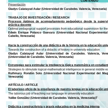
CONTENIDO
Presentación
Gladys Calatayud Aular (Universidad de Carabobo. Valencia, Venezuela)
TRABAJO DE INVESTIGACIÓN / RESEARCH
Procesos óptimos de acompañamiento pedagógico desde la supervis
práctica docente
Optimal pedagogical support processes from educational supervision for the
Edwin Enrique Polanco Guevara (Universidad Nacional Experimental
Cabello, Venezuela)
Hacia la construcción de una didáctica de la historia en la educación univ
Towards the construction of a didactic of history in university education
Gladys Calatayud Aular (Universidad de Carabobo. Valencia, Ven
(Universidad de Carabobo. Valencia, Venezuela)
Estrategias para estimular la inteligencia lógica matemática en estudia
Strategies to stimulate logical-mathematical intelligence in general middle 
Ruthmary Rondón Soto (Universidad Nacional Experimental del Magi
Venezuela)
ARTÍCULO / ARTICLE
El laborioso oficio de la enseñanza de nuestra lengua en la educación uni
The laborous job of teaching our language in university education
Yulibe González (Universidad de Carabobo. Valencia, Venezuela)T
Didáctica constructivista y praxis educativa en la medicina interna