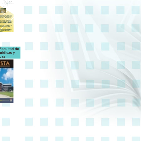
 Facultad de
rídicas y
icas