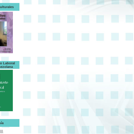
ulturales
o Laboral
nezolana
ía