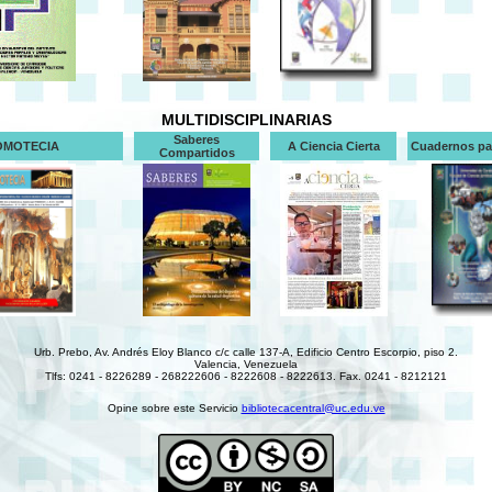
MULTIDISCIPLINARIAS
Saberes
OMOTECIA
A Ciencia Cierta
Cuadernos par
Compartidos
Urb. Prebo, Av. Andrés Eloy Blanco c/c calle 137-A, Edificio Centro Escorpio, piso 2.
Valencia, Venezuela
Tlfs: 0241 - 8226289 - 268222606 - 8222608 - 8222613. Fax. 0241 - 8212121
Opine sobre este Servicio
bibliotecacentral@uc.edu.ve