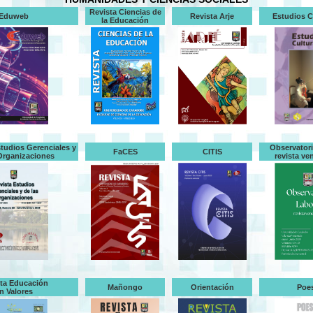
Revista Ciencias de
Eduweb
Revista Arje
Estudios C
la Educación
studios Gerenciales y
Observatori
FaCES
CITIS
Organizaciones
revista ve
ta Educación
Mañongo
Orientación
Poes
n Valores