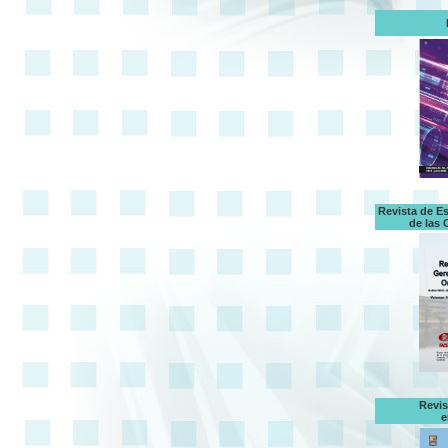
Revista de E
de las 
Revis
e