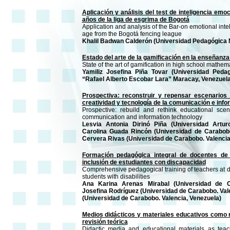
Aplicación y análisis del test de inteligencia em
años de la liga de esgrima de Bogotá
Application and analysis of the Bar-on emotional intel
age from the Bogotá fencing league
Khalil Badwan Calderón (Universidad Pedagógica 
Estado del arte de la gamificación en la enseñanz
State of the art of gamification in high school mathem
Yamiliz Josefina Piña Tovar (Universidad Pedag
“Rafael Alberto Escobar Lara” Maracay, Venezuela
Prospectiva: reconstruir y repensar escenarios
creatividad y tecnología de la comunicación e inf
Prospective: rebuild and rethink educational scen
communication and information technology
Lesvia Antonia Dirinó Piña (Universidad Arturo
Carolina Guada Rincón (Universidad de Carabobo.
Cervera Rivas (Universidad de Carabobo. Valencia
Formación pedagógica integral de docentes de l
inclusión de estudiantes con discapacidad
Comprehensive pedagogical training of teachers at dif
students with disabilities
Ana Karina Arenas Mirabal (Universidad de Ca
Josefina Rodríguez (Universidad de Carabobo. Val
(Universidad de Carabobo. Valencia, Venezuela)
Medios didácticos y materiales educativos como 
revisión teórica
Didactic media and educational materials as teac