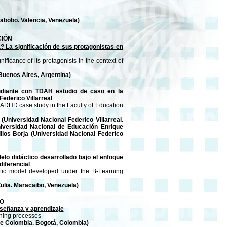
rabobo. Valencia, Venezuela)
CIÓN
? La significación de sus protagonistas en
ficance of its protagonists in the context of
Buenos Aires, Argentina)
udiante con TDAH estudio de caso en la
ederico Villarreal
h ADHD case study in the Faculty of Education
Universidad Nacional Federico Villarreal.
niversidad Nacional de Educación Enrique
llos Borja (Universidad Nacional Federico
elo didáctico desarrollado bajo el enfoque
diferencial
dactic model developed under the B-Learning
ulia. Maracaibo, Venezuela)
LO
señanza y aprendizaje
rning processes
e Colombia. Bogotá, Colombia)