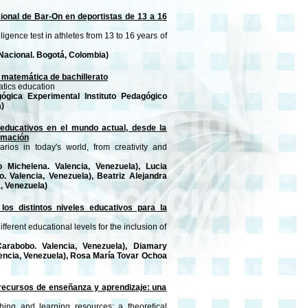
ocional de Bar-On en deportistas de 13 a 16
ligence test in athletes from 13 to 16 years of
Nacional. Bogotá, Colombia)
a matemática de bachillerato
atics education
ógica Experimental Instituto Pedagógico
)
 educativos en el mundo actual, desde la
ormación
arios in today's world, from creativity and
 Michelena. Valencia, Venezuela), Lucia
 Valencia, Venezuela), Beatriz Alejandra
, Venezuela)
os distintos niveles educativos para la
ferent educational levels for the inclusion of
rabobo. Valencia, Venezuela), Diamary
encia, Venezuela), Rosa María Tovar Ochoa
recursos de enseñanza y aprendizaje: una
hing and learning resources: a theoretical