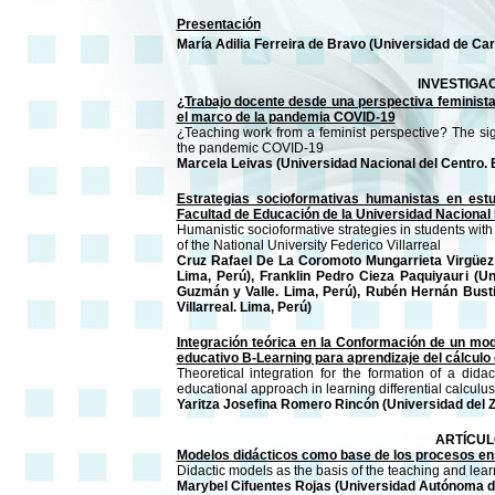
Presentación
María Adilia Ferreira de Bravo (Universidad de Ca
INVESTIGA
¿Trabajo docente desde una perspectiva feminista
el marco de la pandemia COVID-19
¿Teaching work from a feminist perspective? The signi
the pandemic COVID-19
Marcela Leivas (Universidad Nacional del Centro. 
Estrategias socioformativas humanistas en est
Facultad de Educación de la Universidad Nacional F
Humanistic socioformative strategies in students wit
of the National University Federico Villarreal
Cruz Rafael De La Coromoto Mungarrieta Virgüez (
Lima, Perú), Franklin Pedro Cieza Paquiyauri (U
Guzmán y Valle. Lima, Perú), Rubén Hernán Busti
Villarreal. Lima, Perú)
Integración teórica en la Conformación de un mod
educativo B-Learning para aprendizaje del cálculo 
Theoretical integration for the formation of a di
educational approach in learning differential calculus
Yaritza Josefina Romero Rincón (Universidad del Z
ARTÍCU
Modelos didácticos como base de los procesos en
Didactic models as the basis of the teaching and lea
Marybel Cifuentes Rojas (Universidad Autónoma d