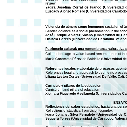
review
Yadira Josefina Corral de Franco (Universidad d
Euzcady Alonzo Romero (Universidad de Carabobo.
Violencia de género como fenómeno social en el á
Gender violence as a social phenomenon in the sch
José Enrique Alvarez Solano (Universidad de Car
Olaizola Garcés (Universidad de Carabobo. Valenci
Patrimonio cultural: una remembranza valorativa so
Cultural heritage: a value-based remembrance of the c
María Coromoto Pérez de Baldallo (Universidad de
Referentes legales y abordaje de procesos geométr
References legal and approach to geometric process
Liliana Leyton Cortés (Universidad Del Valle, Cali,
Currículo y pilares de la educación
Curriculum and pillars of education
Xiomara Figueredo Avellaneda (Universidad de Car
ENSAY
Reflexiones del saber estadístico, hacia una pers
Reflections of statistics, from vision complex
Ivana Johanet Silva Pernalete (Universidad de C
Sequera Torres (Universidad de Carabobo. Valenci